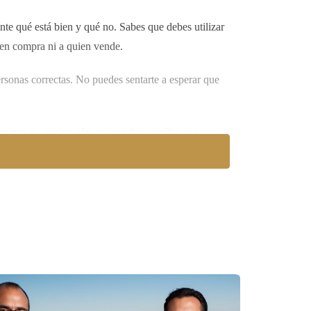
ente qué está bien y qué no. Sabes que debes utilizar
ien compra ni a quien vende.
ersonas correctas. No puedes sentarte a esperar que
 metas, tu motivación, tu gran "por qué" y esa
 camino. Piénsalo así: una agencia puede darle
a mes. ¿La diferencia? No fue la oficina ni el
ualices constantemente. Depende de que tengas
son difíciles, sabes que tienen que hacerse.
 leer la ley.