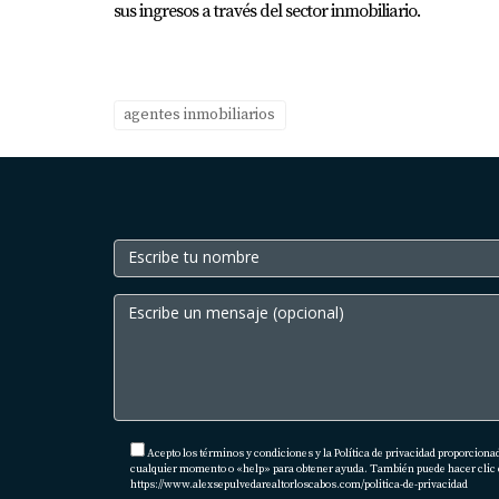
sus ingresos a través del sector inmobiliario.
Si quieres ver cómo se ve todo esto en la vida
todos los días en Tu Casa Cabo, los retos re
👉
Sígueme aquí y acompáñame en el día a d
agentes inmobiliarios
Acepto los términos y condiciones y la Política de privacidad proporciona
cualquier momento o «help» para obtener ayuda. También puede hacer clic en 
https://www.alexsepulvedarealtorloscabos.com/politica-de-privacidad