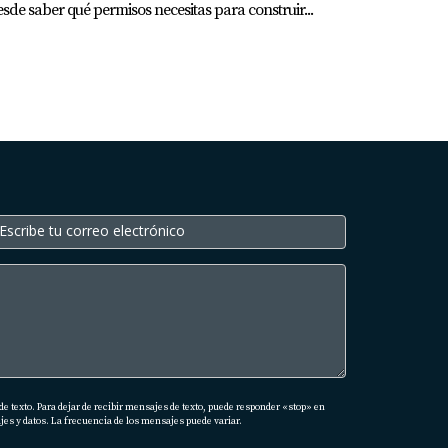
sde saber qué permisos necesitas para construir...
 Ahí te comparto de cerca cómo trabajamos
solvemos las cosas en la práctica.
/
de texto. Para dejar de recibir mensajes de texto, puede responder «stop» en
es y datos. La frecuencia de los mensajes puede variar.