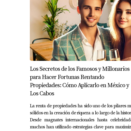
Si de verdad quieres dominar la documentación legal
SE-2021
, que regula específicamente las prácticas c
qué impuestos aplican en una compraventa y qué exenc
estado para entender cómo se formaliza una escritura
correctamente los expedientes de identificación y sab
Para ejercer y demostrar que haces bien tu trabajo de
Los Secretos de los Famosos y Millonarios
SEP/CONOCER, como el estándar
EC0110.01
(Ase
para Hacer Fortunas Rentando
Cabos). Además, infórmate sobre la
Licencia Estata
Propiedades: Cómo Aplicarlo en México y
capacitados legalmente para poder operar.
Los Cabos
Nuestra profesión no es solo ir a los Open House, 
La renta de propiedades ha sido uno de los pilares 
documental absoluto y un compromiso real. Así que
sólidos en la creación de riqueza a lo largo de la histor
Desde magnates internacionales hasta celebridade
muchos han utilizado estrategias clave para maximi