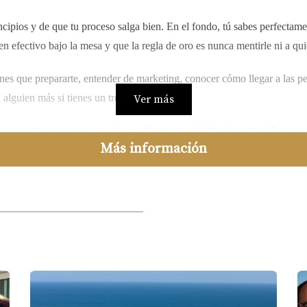
incipios y de que tu proceso salga bien. En el fondo, tú sabes perfectam
n efectivo bajo la mesa y que la regla de oro es nunca mentirle ni a qu
enes que prepararte, entender de marketing, conocer cómo llegar a las p
 alguien más si tienes un tropiezo.
Ver más
amientas en la mesa, te da una oficina y te facilita el camino. Pero tus
Más información
tes que perduran y hacen carrera, y quiénes son los que se quedan en el
no vende nada en un año, y a otro que cierra dos o tres propiedades cad
ocesos, de que no te aceleres por la emoción de cobrar, de que te act
jorar, de leer y de hacer esas tareas que, aunque a veces dan flojera o 
co y vayamos más allá de la motivación, te lo digo de frente: tienes que