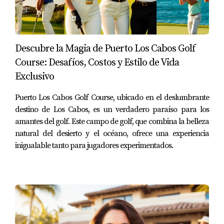
excepcional, al mismo tiempo que mantiene el
control sobre cada aspecto de la transacción.
Mayor Alcance y Eficiencia
: Un equipo
Descubre la Magia de Puerto Los Cabos Golf
comercial permite que el bróker esté presente
Course: Desafíos, Costos y Estilo de Vida
en múltiples operaciones y ofrezca un servicio
Exclusivo
más rápido y eficiente. Esto es esencial en un
Puerto Los Cabos Golf Course, ubicado en el deslumbrante
mercado donde la velocidad puede marcar la
destino de Los Cabos, es un verdadero paraíso para los
diferencia entre cerrar o perder una venta.
amantes del golf. Este campo de golf, que combina la belleza
natural del desierto y el océano, ofrece una experiencia
Especialización
: Un equipo compuesto por
inigualable tanto para jugadores experimentados.
agentes especializados en distintas áreas
(ventas, marketing, atención al cliente) permite
un enfoque integral. Mientras los agentes se
enfocan en la captación de clientes y las
visitas, el bróker puede dedicarse a la