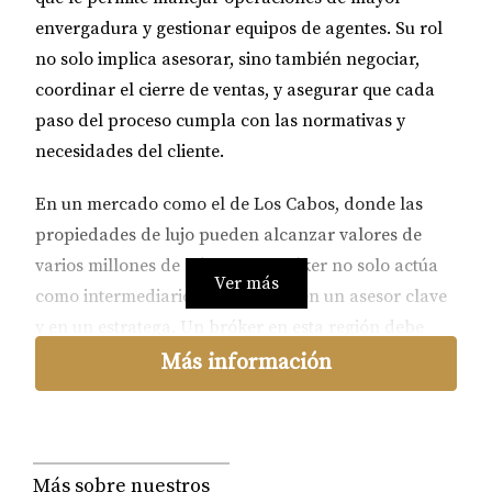
envergadura y gestionar equipos de agentes. Su rol
no solo implica asesorar, sino también negociar,
coordinar el cierre de ventas, y asegurar que cada
paso del proceso cumpla con las normativas y
necesidades del cliente.
En un mercado como el de Los Cabos, donde las
propiedades de lujo pueden alcanzar valores de
varios millones de dólares, el bróker no solo actúa
Ver más
como intermediario; se convierte en un asesor clave
y en un estratega. Un bróker en esta región debe
conocer profundamente el valor del mercado, las
Más información
tendencias de inversión y tener la capacidad de
orientar a sus clientes hacia decisiones informadas
que aseguren una compra o venta exitosa.
Más sobre nuestros