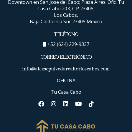
Downtown en San Jose del Cabo; Plaza Aires. Ofic. Tu
ofreciendo un servicio integral y de calidad mundial.
Casa Cabo 203, C.P 23405,
Su experiencia en el sector y su capacidad para
Los Cabos,
gestionar transacciones complejas en un mercado
Baja California Sur 23405 México
americanizado los convierten en una elección ideal
TELÉFONO
para quienes buscan éxito en sus inversiones
inmobiliarias en Los Cabos.
+52 (624) 229-9337
CORREO ELECTRÓNICO
Si estás listo para iniciar tu experiencia en el
mercado inmobiliario de lujo en Los Cabos,
haz clic
info@alexsepulvedarealtorloscabos.com
aquí
y conecta con Alex Sepúlveda y su equipo para
OFICINA
recibir la mejor asesoría.
Tu Casa Cabo