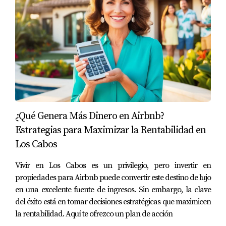
negociación y al cierre de la transacción,
asegurando que cada detalle sea perfecto.
Estrategias de Marketing Avanzadas
: Los
brókers que dirigen equipos comerciales
pueden desarrollar estrategias de marketing
más robustas y focalizadas. Esto incluye desde
campañas digitales hasta presentaciones
personalizadas, lo que maximiza la visibilidad
¿Qué Genera Más Dinero en Airbnb?
de cada propiedad en venta.
Estrategias para Maximizar la Rentabilidad en
Los Cabos
Gestión de Clientes Internacionales
: En Los
Cabos, el mercado inmobiliario es altamente
Vivir en Los Cabos es un privilegio, pero invertir en
internacional. Tener un equipo permite que el
propiedades para Airbnb puede convertir este destino de lujo
en una excelente fuente de ingresos. Sin embargo, la clave
bróker atienda a clientes de diferentes zonas
del éxito está en tomar decisiones estratégicas que maximicen
horarias, culturas y preferencias, brindando
la rentabilidad. Aquí te ofrezco un plan de acción
una experiencia personalizada que es difícil de