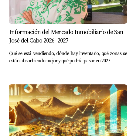
Este desarrollador es conocido por sus proyectos de
alta gama y condiciones de financiamiento flexibles.
Opciones de Financiamiento
:
Información del Mercado Inmobiliario de San
José del Cabo 2026–2027
Condominios
: Desde $400,000 USD.
Casas
: Desde $700,000 USD.
Qué se está vendiendo, dónde hay inventario, qué zonas se
Tasa de Interés
: Más flexible que la de los
están absorbiendo mejor y qué podría pasar en 2027
bancos tradicionales.
Plazo
: Varía según el acuerdo con el
comprador.
Grupo Bilson
Grupo Bilson ofrece financiamiento directo para la
compra de terrenos y condominios. Este
desarrollador es una excelente opción para aquellos
que buscan invertir en propiedades desde un punto
de entrada más accesible.