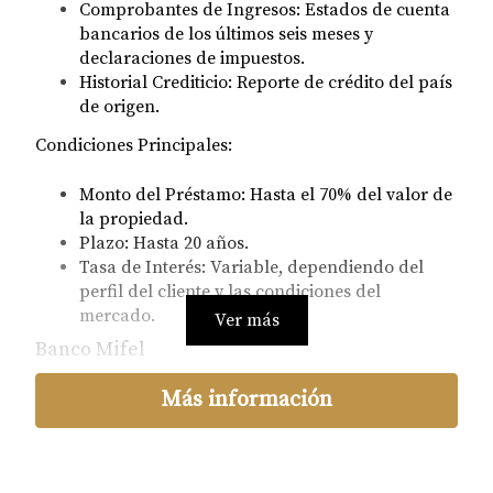
Comprobantes de Ingresos
: Estados de cuenta
bancarios de los últimos seis meses y
declaraciones de impuestos.
Historial Crediticio
: Reporte de crédito del país
de origen.
Condiciones Principales
:
Monto del Préstamo
: Hasta el 70% del valor de
la propiedad.
Plazo
: Hasta 20 años.
Tasa de Interés
: Variable, dependiendo del
perfil del cliente y las condiciones del
mercado.
Ver más
Banco Mifel
Banco Mifel también ofrece financiamiento
Más información
hipotecario a extranjeros. Los requisitos incluyen:
Identificación Oficial
: Pasaporte vigente.
Comprobante de Domicilio
: Recibo de servicios