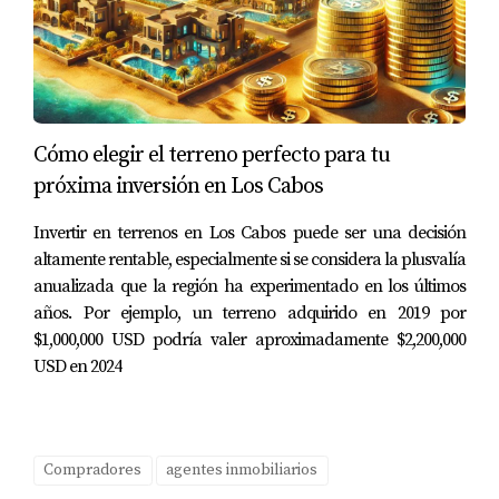
Opciones de Financiamiento
:
Terrenos
: Desde $70,000 USD.
Condominios
: Desde $146,000 USD.
Tasa de Interés
: Flexible y adaptada al perfil
del comprador.
Cómo elegir el terreno perfecto para tu
Plazo
: Varía según el acuerdo.
próxima inversión en Los Cabos
Conclusión
Invertir en terrenos en Los Cabos puede ser una decisión
Para compradores internacionales interesados en
altamente rentable, especialmente si se considera la plusvalía
anualizada que la región ha experimentado en los últimos
adquirir propiedades en Los Cabos, existen diversas
años. Por ejemplo, un terreno adquirido en 2019 por
opciones de financiamiento tanto a través de bancos
$1,000,000 USD podría valer aproximadamente $2,200,000
como de desarrolladores inmobiliarios. Intercam,
USD en 2024
Banco Mifel y Moxi Banco ofrecen préstamos
hipotecarios con condiciones competitivas, mientras
que desarrolladores como Quivira y Grupo Bilson
Compradores
agentes inmobiliarios
proporcionan financiamiento directo con tasas de