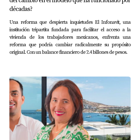
del cambio en el modelo que ha funcionado por
Comprobante de Domicilio
: Recibo de servicios
décadas?
públicos.
Comprobantes de Ingresos
: Estados de cuenta
Una reforma que despierta inquietudes El Infonavit, una
y declaraciones de impuestos.
institución tripartita fundada para facilitar el acceso a la
Historial Crediticio
: Reporte de crédito del país
vivienda de los trabajadores mexicanos, enfrenta una
de origen.
reforma que podría cambiar radicalmente su propósito
Condiciones Principales
:
original. Con un balance financiero de 2.4 billones de pesos.
Monto del Préstamo
: Hasta el 65% del valor de
la propiedad.
Plazo
: Hasta 20 años.
Tasa de Interés
: Variable y competitiva.
Financiamiento Directo por
Desarrolladores
Quivira Los Cabos
Quivira ofrece financiamiento directo a extranjeros
para la compra de sus lujosos condominios y casas.