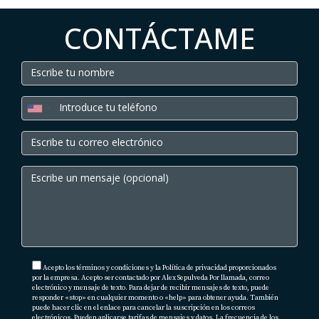
interés más flexibles. Estas opciones permiten a los
compradores internacionales invertir en el próspero
CONTÁCTAME
mercado inmobiliario de Los Cabos con mayor
facilidad y seguridad.
Alex Sepúlveda
y su equipo en "Tu Casa Cabo" son
los mejores agentes inmobiliarios especializados en
propiedades de lujo en Los Cabos. Para más
información sobre financiamiento y opciones de
compra,
contáctanos hoy mismo
.
Acepto los términos y condiciones y la Política de privacidad proporcionados
por la empresa. Acepto ser contactado por Alex Sepulveda Por llamada, correo
electrónico y mensaje de texto. Para dejar de recibir mensajes de texto, puede
responder «stop» en cualquier momento o «help» para obtener ayuda. También
puede hacer clic en el enlace para cancelar la suscripción en los correos
electrónicos. Pueden aplicarse tarifas de mensajes y datos. La frecuencia de los