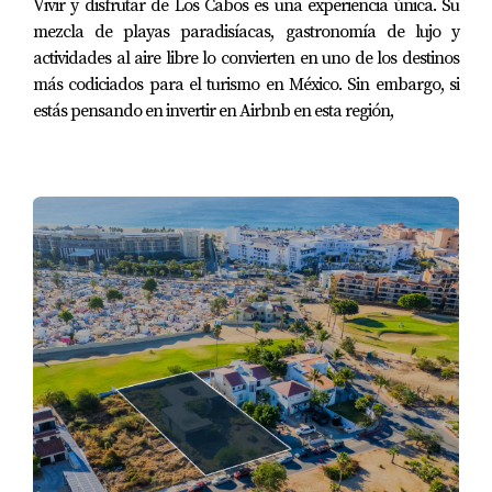
Vivir y disfrutar de Los Cabos es una experiencia única. Su
enfoque personalizado es lo que diferencia a
mezcla de playas paradisíacas, gastronomía de lujo y
los mejores en la industria.
actividades al aire libre lo convierten en uno de los destinos
más codiciados para el turismo en México. Sin embargo, si
Finalmente, el éxito empresarial no se trata solo de
estás pensando en invertir en Airbnb en esta región,
trabajar arduamente, sino de trabajar
inteligentemente. Óscar nos muestra que la
combinación de un liderazgo sólido, una
administración cuidadosa y una visión clara puede
transformar una pequeña oportunidad en un
imperio en crecimiento.
¿Interesado en aprender más sobre cómo invertir en
bienes raíces en Los Cabos?
Síguenos en nuestras
redes sociales
y no dudes en comunicarte conmigo,
Alex Sepúlveda
, para obtener asesoría
personalizada sobre oportunidades de inversión y