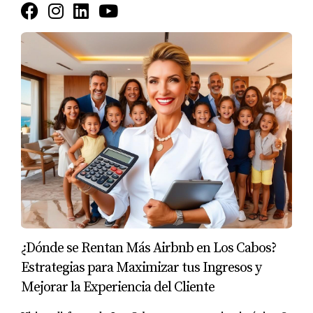
No temer al fracaso
: El primer gran proyecto
de Óscar no fue un éxito financiero, pero el
aprendizaje obtenido fue invaluable. Este tipo
de experiencias son fundamentales para el
crecimiento personal y profesional.
Ser transparente con los clientes
: La
honestidad y transparencia en las relaciones
comerciales no solo construyen confianza, sino
que también garantizan relaciones duraderas
y recomendaciones futuras.
Estrategia comercial y personalización
:
¿Dónde se Rentan Más Airbnb en Los Cabos?
Entender las necesidades del cliente y adaptar
Estrategias para Maximizar tus Ingresos y
las ofertas a ellas, en lugar de vender un
Mejorar la Experiencia del Cliente
producto estandarizado, es crucial. Este