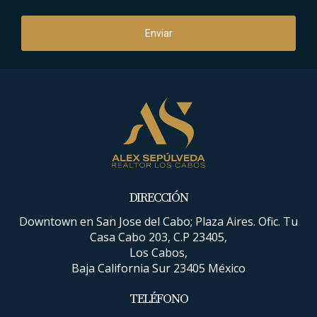
zonas frente al mar
Enviar
3. CSL Inland
Ejemplos:
Lagunitas
Arcos del Sol
Brisas
DIRECCIÓN
Downtown en San Jose del Cabo; Plaza Aires. Ofic. Tu
Colonia Los Cangrejos
Casa Cabo 203, C.P 23405,
Los Cabos,
áreas más residenciales locales
Baja California Sur 23405 México
TELÉFONO
4. Pacific