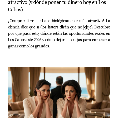
atractivo (y dónde poner tu dinero hoy en Los
DOM promedio
328 días
Primera conclusión:
Cabos)
¿Comprar tierra te hace biológicamente más atractivo? La
Cabo San Lucas sigue siendo uno de los mercados
ciencia dice que sí (los haters dirán que no jejeje). Descubre
más activos de Los Cabos.
por qué pasa esto, dónde están las oportunidades reales en
Los Cabos este 2026 y cómo dejar las quejas para empezar a
Pero también es uno de los más competitivos.
ganar como los grandes.
¿Por qué?
Porque concentra compradores muy distintos:
✓ locales
✓ extranjeros
✓ inversionistas
✓ segunda residencia
✓ renta vacacional
✓ compradores finales