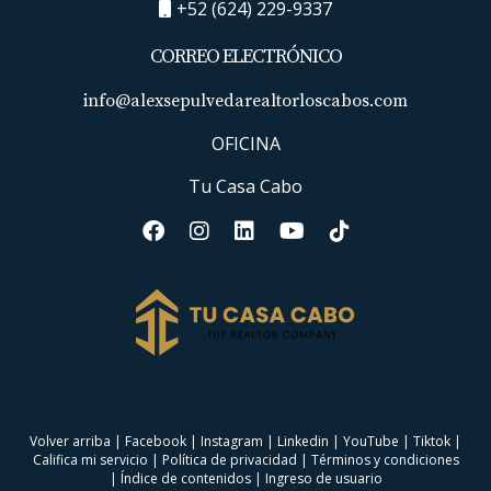
+52 (624) 229-9337
Ejemplos:
CORREO ELECTRÓNICO
Quivira
info@alexsepulvedarealtorloscabos.com
Diamante
OFICINA
Rancho San Lucas
Tu Casa Cabo
Pueblo Bonito
¿Qué zonas se movieron
más?
CABO CORRIDOR SIGUE
SIENDO EL MONSTRUO DEL
Volver arriba
|
Facebook
|
Instagram
|
Linkedin
|
YouTube
|
Tiktok
|
Califica mi servicio
|
Política de privacidad
|
Términos y condiciones
MERCADO
|
Índice de contenidos
|
Ingreso de usuario