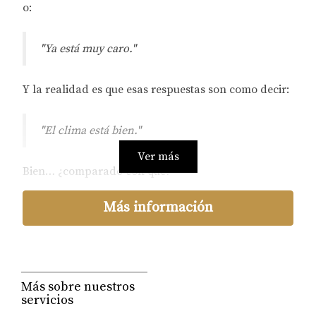
o:
"Ya está muy caro."
Y la realidad es que esas respuestas son como decir:
"El clima está bien."
Ver más
Bien… ¿comparado con qué?
Porque Cabo San Lucas ya no funciona como un
Más información
solo mercado.
Dentro de Cabo existen varios mercados ocurriendo
al mismo tiempo.
Más sobre nuestros
servicios
El comportamiento de: