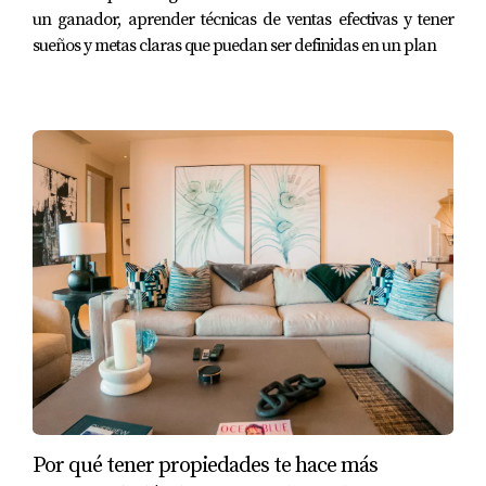
un ganador, aprender técnicas de ventas efectivas y tener
CSL North
sueños y metas claras que puedan ser definidas en un plan
es completamente distinto.
Y cuando uno empieza a estudiar datos reales,
aparecen patrones muy interesantes.
Primero: el tamaño del
mercado de Cabo San Lucas
Histórico analizado:
Enero 2020 – Mayo 2026
Indicador
Resultado
Ventas cerradas
2,254
Por qué tener propiedades te hace más
Precio promedio vendido
$504,653