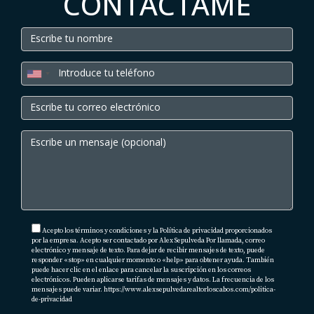
CONTÁCTAME
Puerta Cabos Village
zonas cercanas a Costco
desarrollos alrededor del corredor
2. Beach & Marina
Ejemplos:
Pedregal
Acepto los términos y condiciones y la Política de privacidad proporcionados
Médano
por la empresa. Acepto ser contactado por Alex Sepulveda Por llamada, correo
electrónico y mensaje de texto. Para dejar de recibir mensajes de texto, puede
responder «stop» en cualquier momento o «help» para obtener ayuda. También
Marina
puede hacer clic en el enlace para cancelar la suscripción en los correos
electrónicos. Pueden aplicarse tarifas de mensajes y datos. La frecuencia de los
mensajes puede variar.
https://www.alexsepulvedarealtorloscabos.com/politica-
de-privacidad
Cabo Villas