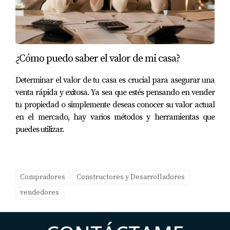
Cabo San Lucas no es un
mercado; son varios
¿Cómo puedo saber el valor de mi casa?
mercados
Determinar el valor de tu casa es crucial para asegurar una
Podemos dividirlo en cuatro grandes grupos:
venta rápida y exitosa. Ya sea que estés pensando en vender
tu propiedad o simplemente deseas conocer su valor actual
1. Cabo Corridor / Corredor
en el mercado, hay varios métodos y herramientas que
Ejemplos:
puedes utilizar.
El Tezal
Compradores
Vista Vela
Constructores y Desarrolladores
vendedores
Sunset
Ventanas